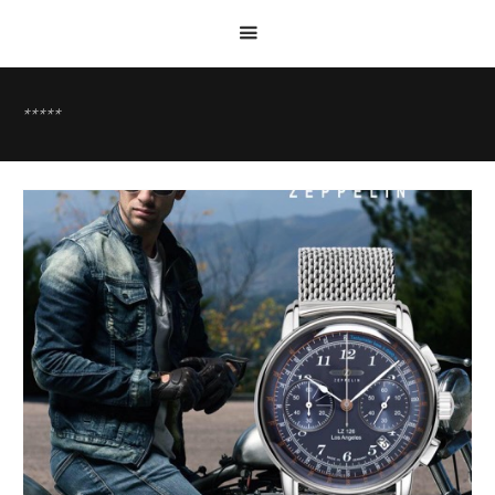
*****