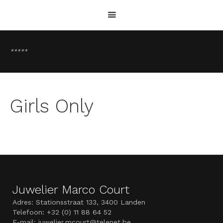
*****
Girls Only
Juwelier Marco Court
Adres: Stationsstraat 133, 3400 Landen
Telefoon: +32 (0) 11 88 64 52
E-mail: juwelier.mcourt@telenet.be