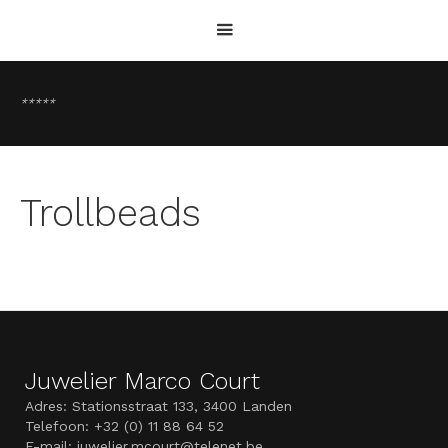
*****
Trollbeads
Juwelier Marco Court
Adres: Stationsstraat 133, 3400 Landen
Telefoon: +32 (0) 11 88 64 52
E-mail: juwelier.mcourt@telenet.be